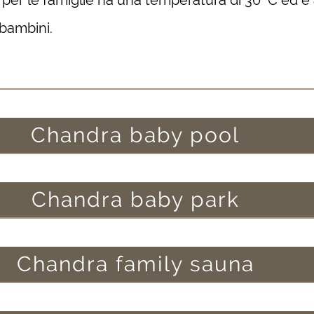
 per le famiglie ha una temperatura di 30 °C ed è
 bambini.
Chandra baby pool
Chandra baby park
Chandra family sauna