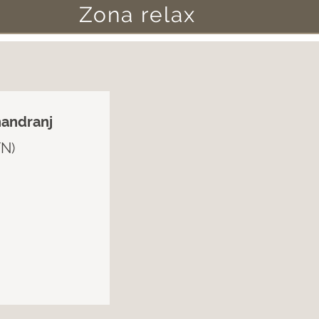
Zona relax
handranj
TN)