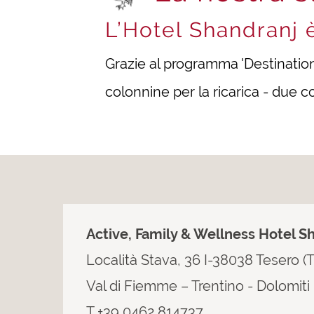
L’Hotel Shandranj è
Grazie al programma 'Destination 
colonnine per la ricarica - due co
Active, Family & Wellness Hotel S
Località Stava, 36 I-38038 Tesero (
Val di Fiemme – Trentino - Dolomiti
T +39 0462 814737