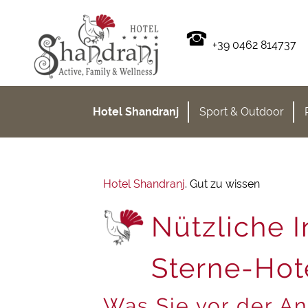
+39 0462 814737
Hotel Shandranj
Sport & Outdoor
Hotel Shandranj
.
Gut zu wissen
Nützliche 
Sterne-Hote
Was Sie vor der An