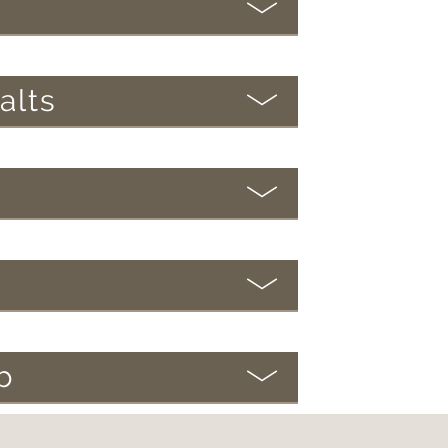
alts
b