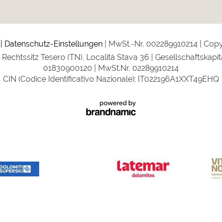
Datenschutz-Einstellungen
MwSt.-Nr. 002289910214
Copyr
echtssitz Tesero (TN), Località Stava 36 | Gesellschaftskapit
01830900120 | MwSt.Nr. 02289910214
CIN (Codice Identificativo Nazionale): IT022196A1XXT49EHQ