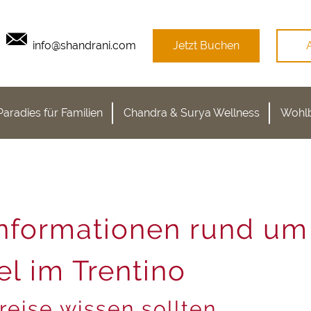
info@shandrani.com
Jetzt Buchen
Paradies für Familien
Chandra & Surya Wellness
Wohlb
Informationen rund um
l im Trentino
reise wissen sollten