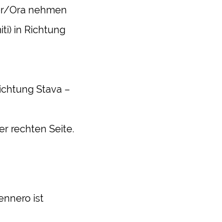
r/Ora nehmen
ti) in Richtung
ichtung Stava –
er rechten Seite.
nnero ist