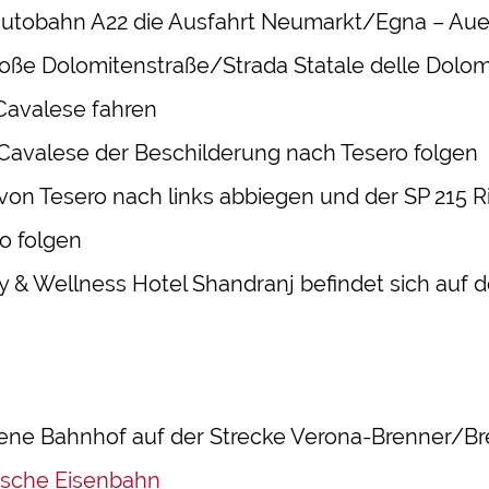
autobahn A22 die Ausfahrt Neumarkt/Egna –
Aue
roße Dolomitenstraße/Strada Statale delle Dolomi
Cavalese fahren
Cavalese der Beschilderung nach Tesero folgen
on Tesero nach links abbiegen und der SP 215 R
o folgen
y & Wellness Hotel Shandranj befindet sich auf d
ene Bahnhof auf der Strecke Verona-Brenner/Bre
nische Eisenbahn