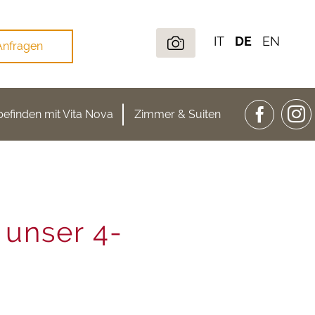
IT
DE
EN
Anfragen
efinden mit Vita Nova
Zimmer & Suiten
 unser 4-