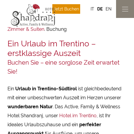
Jetzt Buchen
IT
DE
EN
Zimmer & Suiten
.
Buchung
Ein Urlaub im Trentino –
erstklassige Auszeit
Buchen Sie – eine sorglose Zeit erwartet
Sie!
Ein
Urlaub in Trentino-Südtirol
ist gleichbedeutend
mit einer unbeschwerten Auszeit im Herzen unserer
wunderbaren Natur
. Das Active, Family & Wellness
Hotel Shandranj, unser
Hotel im Trentino
, ist Ihr
ideales Urlaubszuhause und ein
perfekter
Ausgangspunkt
für Ausflüge, um unsere